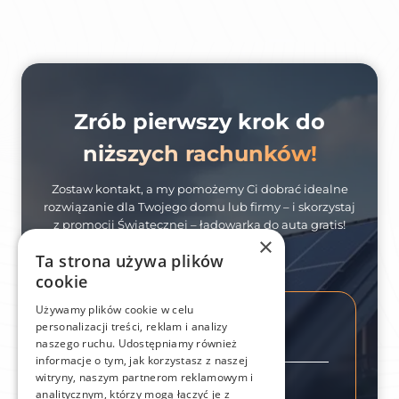
Zrób pierwszy krok do
niższych rachunków!
Zostaw kontakt, a my pomożemy Ci dobrać idealne
rozwiązanie dla Twojego domu lub firmy – i skorzystaj
z promocji Świątecznej – ładowarka do auta gratis!
×
Ta strona używa plików
cookie
Używamy plików cookie w celu
personalizacji treści, reklam i analizy
naszego ruchu. Udostępniamy również
Imię
*
informacje o tym, jak korzystasz z naszej
witryny, naszym partnerom reklamowym i
analitycznym, którzy mogą łączyć je z