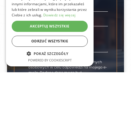
innymi informacjami, które im przekazałeś
Telefon
*
lub które zebrali w wyniku korzystania przez
Ciebie z ich usług.
Dowiedz się więcej
Email
AKCEPTUJ WSZYSTKIE
Wiadomość
ODRZUĆ WSZYSTKIE
POKAŻ SZCZEGÓŁY
POWERED BY COOKIESCRIPT
Wyrażam zgodę na przetwarzanie danych
osobowych w celu odpowiedzi na mojego e-
maila. Podane dane mogą być
wykorzystywane w celach marketingowych,
jeśli będzie wymagała tego odpowiedź.
Więcej w
Polityka prywatności
*
Wyślij kontakt