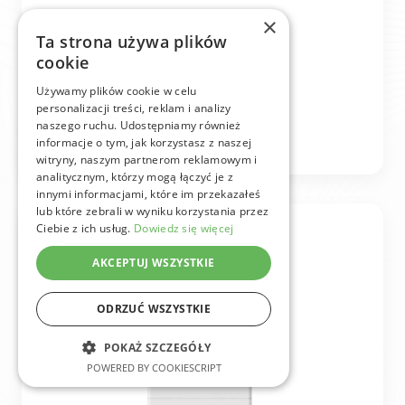
×
MAGAZYN ENERGII
Ta strona używa plików
cookie
SunESS Sun 15h
Używamy plików cookie w celu
Magazyn energii 15 kWh.
personalizacji treści, reklam i analizy
naszego ruchu. Udostępniamy również
WIĘCEJ
informacje o tym, jak korzystasz z naszej
witryny, naszym partnerom reklamowym i
analitycznym, którzy mogą łączyć je z
innymi informacjami, które im przekazałeś
lub które zebrali w wyniku korzystania przez
Ciebie z ich usług.
Dowiedz się więcej
AKCEPTUJ WSZYSTKIE
ODRZUĆ WSZYSTKIE
POKAŻ SZCZEGÓŁY
POWERED BY COOKIESCRIPT