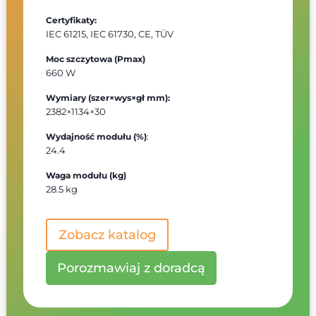
Certyfikaty:
IEC 61215, IEC 61730, CE, TÜV
Moc szczytowa (Pmax)
660 W
Wymiary (szer×wys×gł mm)
:
2382×1134×30
Wydajność modułu (%)
:
24.4
Waga modułu (kg)
28.5 kg
Zobacz katalog
Porozmawiaj z doradcą