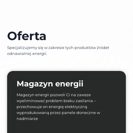
Oferta
Specjalizujemy się w zakresie tych produktów źródeł
odnawialnej energii.
Magazyn energii
Magazyn energii pozwoli Ci na zawsze
wyeliminować problem braku zasilania –
przechowuje on energię elektryczną
wyprodukowaną przez panele słoneczne w
nadmiarze