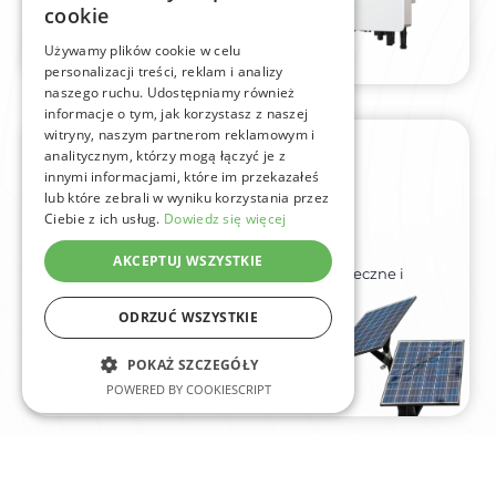
Dowiedz się więcej
cookie
Używamy plików cookie w celu
personalizacji treści, reklam i analizy
naszego ruchu. Udostępniamy również
informacje o tym, jak korzystasz z naszej
witryny, naszym partnerom reklamowym i
analitycznym, którzy mogą łączyć je z
Instalacja
innymi informacjami, które im przekazałeś
lub które zebrali w wyniku korzystania przez
fotowoltaiczna
Ciebie z ich usług.
Dowiedz się więcej
Panele słoneczne – dzięki wbudowanym
AKCEPTUJ WSZYSTKIE
komponentom absorbują promienie słoneczne i
produkują energię elektryczną
ODRZUĆ WSZYSTKIE
Dowiedz się więcej
POKAŻ SZCZEGÓŁY
POWERED BY COOKIESCRIPT