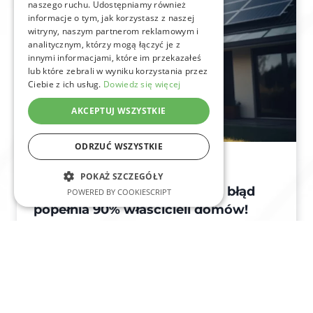
naszego ruchu. Udostępniamy również
informacje o tym, jak korzystasz z naszej
witryny, naszym partnerom reklamowym i
analitycznym, którzy mogą łączyć je z
innymi informacjami, które im przekazałeś
lub które zebrali w wyniku korzystania przez
Ciebie z ich usług.
Dowiedz się więcej
AKCEPTUJ WSZYSTKIE
ODRZUĆ WSZYSTKIE
FOTOWOLTAIKA
MAGAZYNY ENERGII
POKAŻ SZCZEGÓŁY
Fotowoltaika bez prądu? Ten błąd
POWERED BY COOKIESCRIPT
popełnia 90% właścicieli domów!
Fotowoltaika bez prądu? Ten błąd popełnia 90%
właścicieli domów Inwestycja w panele słoneczne
kojarzy się z niezależnością…
CZYTAJ WIĘCEJ