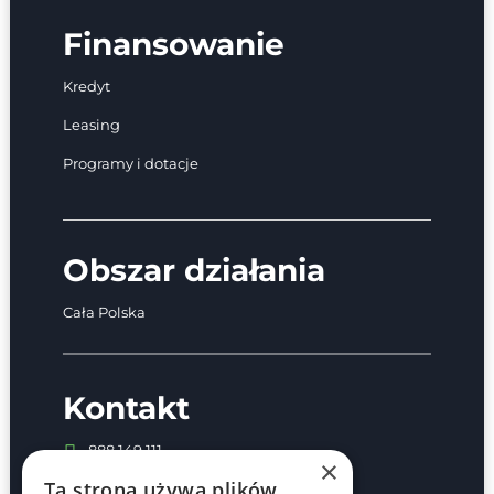
Finansowanie
Kredyt
Leasing
Programy i dotacje
Obszar działania
Cała Polska
Kontakt
888 149 111
×
kontakt@zenergy.com.pl
Ta strona używa plików