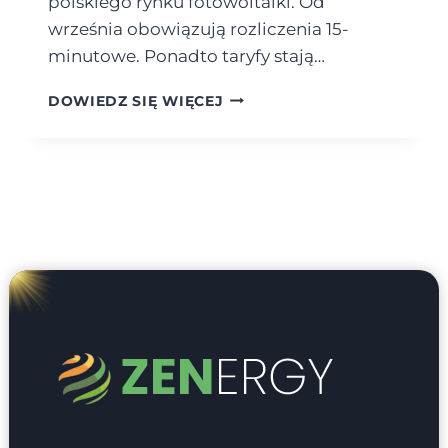
polskiego rynku fotowoltaiki. Od
września obowiązują rozliczenia 15-
minutowe. Ponadto taryfy stają…
MAGAZYN
DOWIEDZ SIĘ WIĘCEJ
ENERGII
30
KW
–
PRZEŁOM
W
AUTOKONSUMPCJI
DLA
FIRM
I
ROLNICTWA
W
2026
ROKU