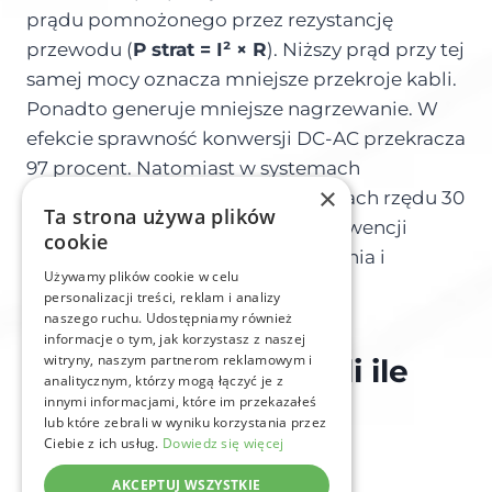
prądu pomnożonego przez rezystancję
przewodu (
P strat = I² × R
). Niższy prąd przy tej
samej mocy oznacza mniejsze przekroje kabli.
Ponadto generuje mniejsze nagrzewanie. W
efekcie sprawność konwersji DC-AC przekracza
97 procent. Natomiast w systemach
×
niskonapięciowych 48 V przy mocach rzędu 30
Ta strona używa plików
kW prądy sięgają 600 A. W konsekwencji
cookie
wymaga to masywnego okablowania i
Używamy plików cookie w celu
generuje straty.
personalizacji treści, reklam i analizy
naszego ruchu. Udostępniamy również
informacje o tym, jak korzystasz z naszej
witryny, naszym partnerom reklamowym i
Ekonomia LCoS, czyli ile
analitycznym, którzy mogą łączyć je z
innymi informacjami, które im przekazałeś
naprawdę kosztuje
lub które zebrali w wyniku korzystania przez
Ciebie z ich usług.
Dowiedz się więcej
magazynowanie
AKCEPTUJ WSZYSTKIE