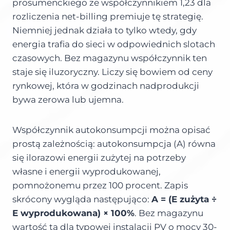
prosumenckiego ze współczynnikiem 1,23 dla
rozliczenia net-billing premiuje tę strategię.
Niemniej jednak działa to tylko wtedy, gdy
energia trafia do sieci w odpowiednich slotach
czasowych. Bez magazynu współczynnik ten
staje się iluzoryczny. Liczy się bowiem od ceny
rynkowej, która w godzinach nadprodukcji
bywa zerowa lub ujemna.
Współczynnik autokonsumpcji można opisać
prostą zależnością: autokonsumpcja (A) równa
się ilorazowi energii zużytej na potrzeby
własne i energii wyprodukowanej,
pomnożonemu przez 100 procent. Zapis
skrócony wygląda następująco:
A = (E zużyta ÷
E wyprodukowana) × 100%
. Bez magazynu
wartość ta dla typowej instalacji PV o mocy 30-