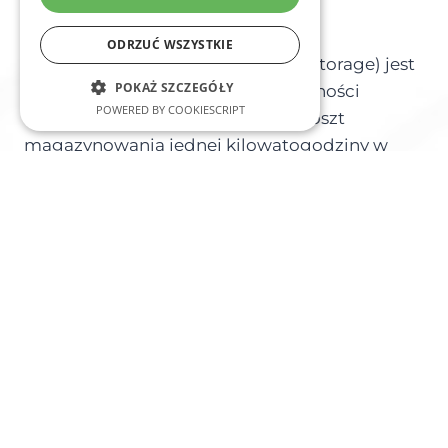
kilowatogodziny
ODRZUĆ WSZYSTKIE
Wskaźnik LCoS (Levelized Cost of Storage) jest
POKAŻ SZCZEGÓŁY
najbardziej uczciwą miarą opłacalności
POWERED BY COOKIESCRIPT
magazynu. Wyraża on całkowity koszt
magazynowania jednej kilowatogodziny w
okresie życia urządzenia. Wzór jest prosty:
LCoS = (koszt inwestycji + koszty
eksploatacji) ÷ energia przepuszczona przez
magazyn
. Metodologia ta jest powszechnie
stosowana w analizach branżowych.
Szczegółowe opracowania publikuje portal
cire.pl
, będący jednym z najstarszych polskich
źródeł danych rynkowych. Dla magazynu 30
kWh opartego na LiFePO4 realny LCoS w
polskich warunkach wynosi 0,35-0,55 PLN za
kWh. Zakładamy przy tym żywotność 6000