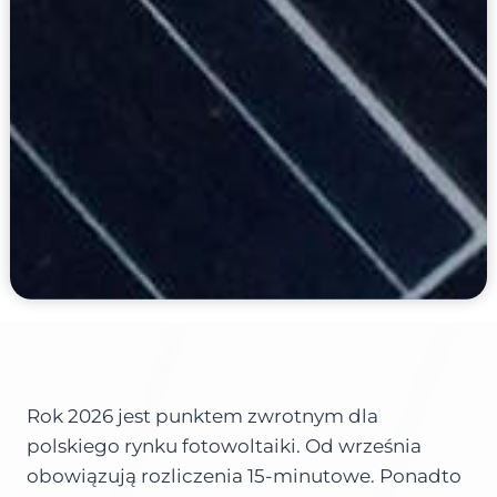
Rok 2026 jest punktem zwrotnym dla
polskiego rynku fotowoltaiki. Od września
obowiązują rozliczenia 15-minutowe. Ponadto