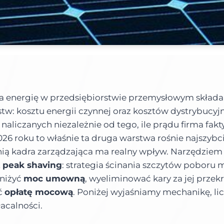
 energię w przedsiębiorstwie przemysłowym składa 
w: kosztu energii czynnej oraz kosztów dystrybucyjn
aliczanych niezależnie od tego, ile prądu firma fakt
026 roku to właśnie ta druga warstwa rośnie najszybcie
nią kadra zarządzająca ma realny wpływ. Narzędziem
t
peak shaving
: strategia ścinania szczytów poboru 
niżyć
moc umowną
, wyeliminować kary za jej przekr
ć
opłatę mocową
. Poniżej wyjaśniamy mechanikę, lic
acalności.