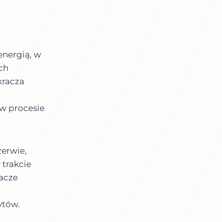
energią, w
ch
kracza
 w procesie
zerwie,
 trakcie
acze
ytów.