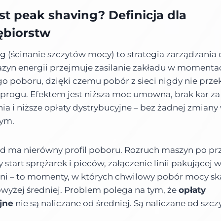
st peak shaving? Definicja dla
ębiorstw
g (ścinanie szczytów mocy) to strategia zarządzania 
azyn energii przejmuje zasilanie zakładu w momenta
o poboru, dzięki czemu pobór z sieci nigdy nie prze
progu. Efektem jest niższa moc umowna, brak kar za
ia i niższe opłaty dystrybucyjne – bez żadnej zmiany
ym.
d ma nierówny profil poboru. Rozruch maszyn po pr
start sprężarek i pieców, załączenie linii pakującej w
dni – to momenty, w których chwilowy pobór mocy sk
wyżej średniej. Problem polega na tym, że
opłaty
jne
nie są naliczane od średniej. Są naliczane od szcz