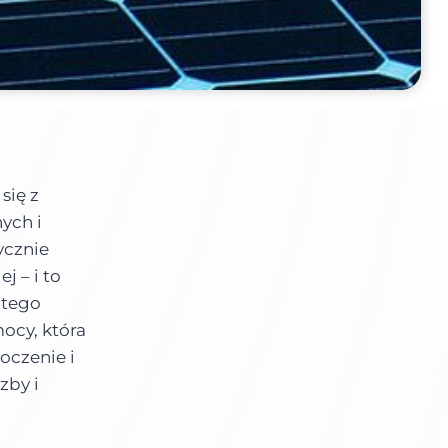
się z
ych i
ycznie
j – i to
 tego
mocy, która
oczenie i
zby i