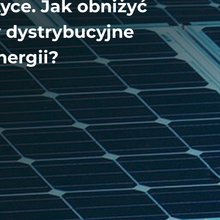
yce. Jak obniżyć
 dystrybucyjne
nergii?