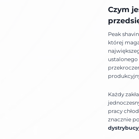
Czym je
przedsi
Peak shavin
której mag
największeg
ustalonego 
przekroczen
produkcyjn
Każdy zakła
jednoczesny 
pracy chło
znacznie po
dystrybucy