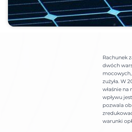
Rachunek za
dwóch warst
mocowych, n
zużyła. W 2
właśnie na 
wpływu jes
pozwala ob
zredukowa
warunki opł