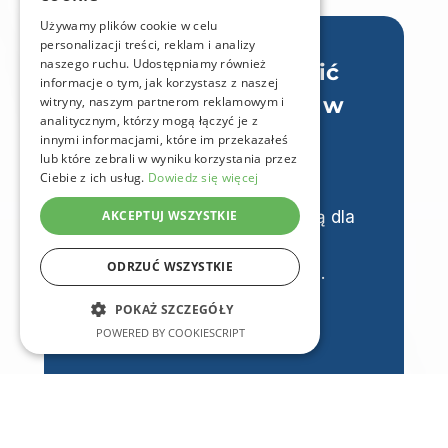
dba o bezpieczeństwo, monitoruje
Używamy plików cookie w celu
personalizacji treści, reklam i analizy
temperaturę ogniw i optymalizuje ich
naszego ruchu. Udostępniamy również
Chcesz wprowadzić
żywotność.
informacje o tym, jak korzystasz z naszej
swoją spółdzielnię w
witryny, naszym partnerom reklamowym i
analitycznym, którzy mogą łączyć je z
nową erę
innymi informacjami, które im przekazałeś
lub które zebrali w wyniku korzystania przez
energetyczną?
Ciebie z ich usług.
Dowiedz się więcej
AKCEPTUJ WSZYSTKIE
Nasi inżynierowie przygotują dla
Ciebie bezpłatny audyt i
ODRZUĆ WSZYSTKIE
symulację oszczędności.
POKAŻ SZCZEGÓŁY
888 149 111
POWERED BY COOKIESCRIPT
Zamów bezpłatną
konsultację