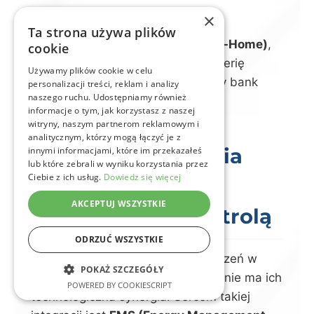
×
Należy podkreślić, że technologia
Ta strona używa plików
przyszłości, czyli
V2H (Vehicle-to-Home)
,
cookie
już wkrótce pozwoli traktować baterię
Używamy plików cookie w celu
samochodu jako ogromny, mobilny bank
personalizacji treści, reklam i analizy
naszego ruchu. Udostępniamy również
energii dla całego domu.
informacje o tym, jak korzystasz z naszej
witryny, naszym partnerom reklamowym i
analitycznym, którzy mogą łączyć je z
System zarządzania
innymi informacjami, które im przekazałeś
lub które zebrali w wyniku korzystania przez
Ciebie z ich usług.
Dowiedz się więcej
energią (EMS) –
AKCEPTUJ WSZYSTKIE
wszystko pod kontrolą
ODRZUĆ WSZYSTKIE
Im więcej zaawansowanych urządzeń w
POKAŻ SZCZEGÓŁY
Twoim domu, tym większe znaczenie ma ich
POWERED BY COOKIESCRIPT
technologiczna synergia. Sercem takiej