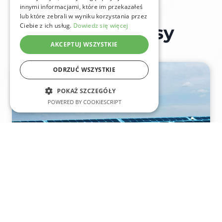
innymi informacjami, które im przekazałeś
lub które zebrali w wyniku korzystania przez
Ciebie z ich usług.
Dowiedz się więcej
Nasze inne wpisy
AKCEPTUJ WSZYSTKIE
ODRZUĆ WSZYSTKIE
POKAŻ SZCZEGÓŁY
POWERED BY COOKIESCRIPT
FINANSE
MAGAZYNY ENERGII