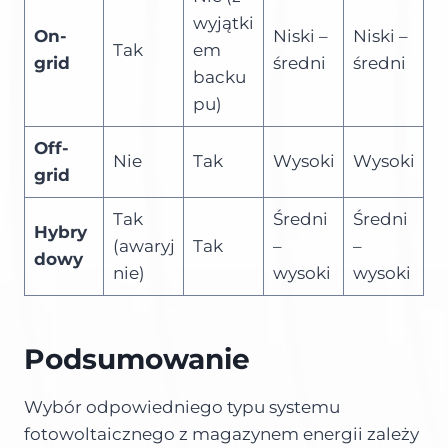
wyjątki
On-
Niski –
Niski –
Tak
em
grid
średni
średni
backu
pu)
Off-
Nie
Tak
Wysoki
Wysoki
grid
Tak
Średni
Średni
Hybry
(awaryj
Tak
–
–
dowy
nie)
wysoki
wysoki
Podsumowanie
Wybór odpowiedniego typu systemu
fotowoltaicznego z magazynem energii zależy