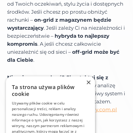
od Twoich oczekiwań, stylu życia i dostępnych
środków. Jeśli chcesz po prostu obniżyć
rachunki –
on-grid z magazynem będzie
wystarczający
. Jeśli zależy Ci na niezależności i
bezpieczeństwie –
hybryda to najlepszy
kompromis
. A jeśli chcesz całkowicie
uniezależnić się od sieci –
off-grid może być
dla Ciebie
.
Nie wiesz, co wybrać? Skontaktuj się z
×
ekspertami ZENERGY
– wykonamy analizę
Ta strona używa plików
cookie
Twoich potrzeb, dobierzemy właściwy system i
zajmiemy się profesjonalnym montażem.
Używamy plików cookie w celu
personalizacji treści, reklam i analizy
Dowiedz się więcej na
www.zenergy.com.pl
naszego ruchu. Udostępniamy również
informacje o tym, jak korzystasz z naszej
witryny, naszym partnerom reklamowym i
analitycznym, którzy mogą łączyć je z