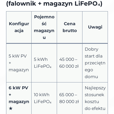
(falownik + magazyn LiFePO₄)
Pojemno
Konfigur
ść
Cena
Uwagi
acja
magazyn
brutto
u
Dobry
5 kW PV
start dla
5 kWh
45 000 –
+
przeciętn
LiFePO₄
60 000 zł
magazyn
ego
domu
6 kW PV
Najlepszy
+
10 kWh
65 000 –
stosunek
magazyn
LiFePO₄
80 000 zł
kosztu
★
do efektu