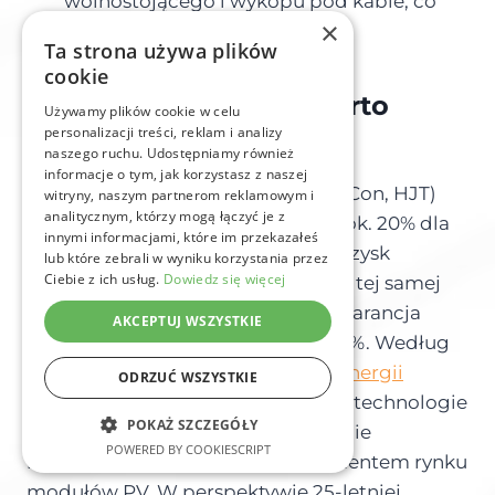
wolnostojącego i wykopu pod kable, co
×
dodaje typowo 5 000–10 000 zł
Ta strona używa plików
cookie
Panele N-Type – czy warto
Używamy plików cookie w celu
personalizacji treści, reklam i analizy
dopłacić?
naszego ruchu. Udostępniamy również
informacje o tym, jak korzystasz z naszej
Nowoczesne moduły N-Type (TOPCon, HJT)
witryny, naszym partnerom reklamowym i
analitycznym, którzy mogą łączyć je z
oferują wydajność 22–24% wobec ok. 20% dla
innymi informacjami, które im przekazałeś
starszych modeli P-Type. Wyższy uzysk
lub które zebrali w wyniku korzystania przez
Ciebie z ich usług.
Dowiedz się więcej
oznacza mniej paneli na dachu dla tej samej
mocy i wolniejszą degradację – gwarancja
AKCEPTUJ WSZYSTKIE
mocy 90% po 25 latach zamiast 80%. Według
analiz
Międzynarodowej Agencji Energii
ODRZUĆ WSZYSTKIE
Odnawialnej (IRENA)
, nowoczesne technologie
POKAŻ SZCZEGÓŁY
monokrystaliczne N-Type są obecnie
POWERED BY COOKIESCRIPT
najszybciej rozwijającym się segmentem rynku
modułów PV. W perspektywie 25-letniej