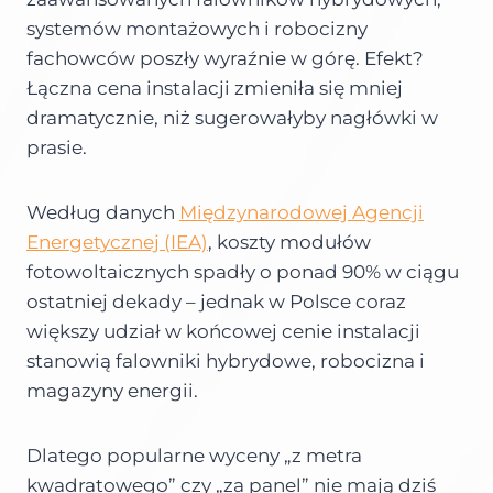
systemów montażowych i robocizny
fachowców poszły wyraźnie w górę. Efekt?
Łączna cena instalacji zmieniła się mniej
dramatycznie, niż sugerowałyby nagłówki w
prasie.
Według danych
Międzynarodowej Agencji
Energetycznej (IEA)
, koszty modułów
fotowoltaicznych spadły o ponad 90% w ciągu
ostatniej dekady – jednak w Polsce coraz
większy udział w końcowej cenie instalacji
stanowią falowniki hybrydowe, robocizna i
magazyny energii.
Dlatego popularne wyceny „z metra
kwadratowego” czy „za panel” nie mają dziś