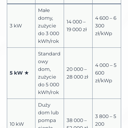
Małe
domy,
4 600 – 6
14 000 –
3 kW
zużycie
300
19 000 zł
do 3 000
zł/kWp
kWh/rok
Standard
owy
4 000 – 5
dom,
20 000 –
5 kW ★
600
zużycie
28 000 zł
zł/kWp
do 5 000
kWh/rok
Duży
dom lub
3 800 – 5
pompa
38 000 –
10 kW
200
ciepła,
52 000 zł