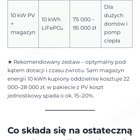
Dla
10 kW PV
dużych
10 kWh
75 000 –
+
domów i
LiFePO₄
95 000 zł
magazyn
pomp
ciepła
★ Rekomendowany zestaw – optymalny pod
kątem dotacji i czasu zwrotu. Sam magazyn
energii 10 kWh kupiony oddzielnie kosztuje 22
000–28 000 zł; w pakiecie z PV koszt
jednostkowy spada o ok. 15–20%.
Co składa się na ostateczną