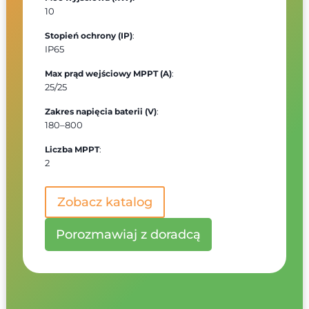
10
Stopień ochrony (IP)
:
IP65
Max prąd wejściowy MPPT (A)
:
25/25
Zakres napięcia baterii (V)
:
180–800
Liczba MPPT
:
2
Zobacz katalog
Porozmawiaj z doradcą