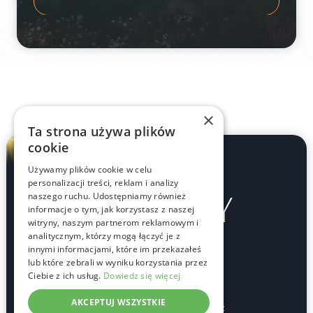
×
Ta strona używa plików
cookie
Używamy plików cookie w celu
personalizacji treści, reklam i analizy
naszego ruchu. Udostępniamy również
informacje o tym, jak korzystasz z naszej
witryny, naszym partnerom reklamowym i
analitycznym, którzy mogą łączyć je z
innymi informacjami, które im przekazałeś
lub które zebrali w wyniku korzystania przez
Oddziały
Ciebie z ich usług.
Dowiedz się więcej
AKCEPTUJ WSZYSTKIE
ul. Aleksandrowska 67/93, 91-205 Łódź