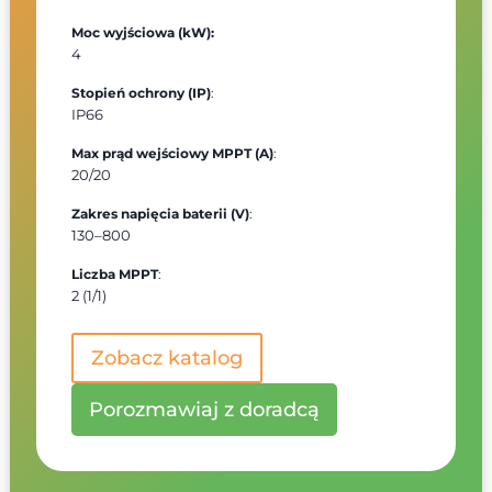
Moc wyjściowa (kW):
4
Stopień ochrony (IP)
:
IP66
Max prąd wejściowy MPPT (A)
:
20/20
Zakres napięcia baterii (V)
:
130–800
Liczba MPPT
:
2 (1/1)
Zobacz katalog
Porozmawiaj z doradcą