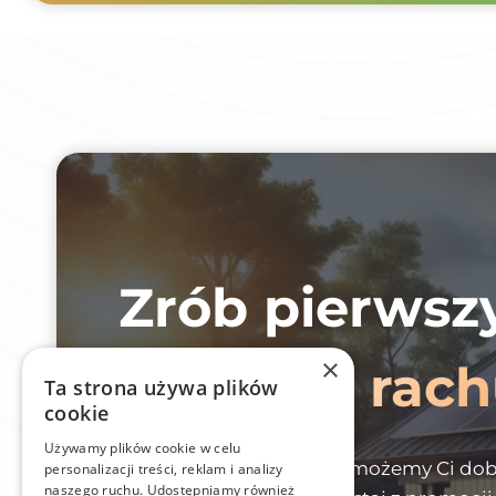
Zrób pierwsz
×
niższych rac
Ta strona używa plików
cookie
Używamy plików cookie w celu
Zostaw kontakt, a my pomożemy Ci dobr
personalizacji treści, reklam i analizy
naszego ruchu. Udostępniamy również