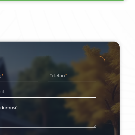
ę
*
Telefon
*
il
adomość