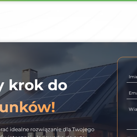
Imi
y krok do
Ema
hunków!
Wi
ać idealne rozwiązanie dla Twojego