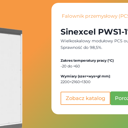
Falownik przemysłowy (PC
Sinexcel PWS1-1
Wielkoskalowy modułowy PCS outd
Sprawność do 98,5%.
Zakres temperatury pracy (°C)
-20 do +60
Wymiary (szer×wys×gł mm)
:
2200×2160×1300
Zobacz katalog
Poro