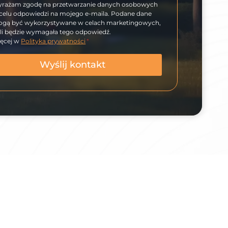
rażam zgodę na przetwarzanie danych osobowych
celu odpowiedzi na mojego e-maila. Podane dane
gą być wykorzystywane w celach marketingowych,
śli będzie wymagała tego odpowiedź.
ęcej w
Polityka prywatności
*
Wyślij kontakt