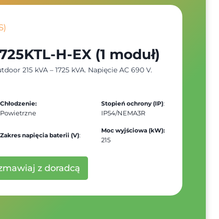
S)
725KTL-H-EX (1 moduł)
oor 215 kVA – 1725 kVA. Napięcie AC 690 V.
Chłodzenie:
Stopień ochrony (IP)
:
Powietrzne
IP54/NEMA3R
Moc wyjściowa (kW):
Zakres napięcia baterii (V)
:
215
zmawiaj z doradcą