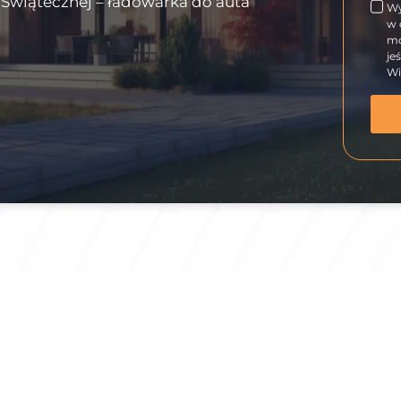
i Świątecznej – ładowarka do auta
Wy
w 
mo
je
Wi