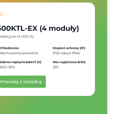
S)
500KTL-EX (4 moduły)
ateryjne (4×220 A).
Chłodzenie:
Stopień ochrony (IP)
:
Wymuszone powietrze
IP20 (opcja IP54)
Zakres napięcia baterii (V)
:
Moc wyjściowa (kW):
600–900
250
zmawiaj z doradcą