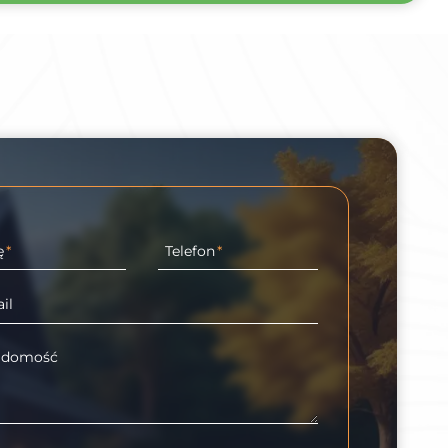
ę
*
Telefon
*
il
adomość