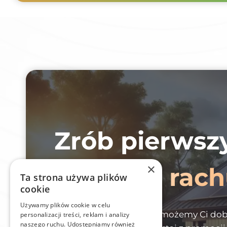
Zrób pierwsz
×
niższych rac
Ta strona używa plików
cookie
Używamy plików cookie w celu
Zostaw kontakt, a my pomożemy Ci dobr
personalizacji treści, reklam i analizy
naszego ruchu. Udostępniamy również