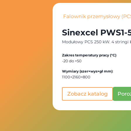
Falownik przemysłowy (PC
Sinexcel PWS1-
Modułowy PCS 250 kW. 4 stringi b
Zakres temperatury pracy (°C)
-20 do +50
Wymiary (szer×wys×gł mm)
:
1100×2160×800
Zobacz katalog
Poro