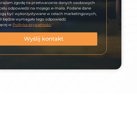
rażam zgodę na przetwarzanie danych osobowych
celu odpowiedzi na mojego e-maila. Podane dane
gą być wykorzystywane w celach marketingowych,
śli będzie wymagała tego odpowiedź.
ęcej w
Polityka prywatności
*
Wyślij kontakt