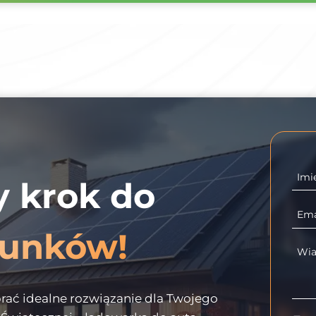
Imi
y krok do
Ema
hunków!
Wi
ać idealne rozwiązanie dla Twojego