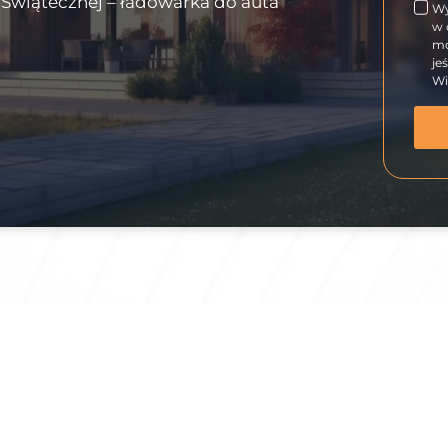
i Świątecznej – ładowarka do auta
Wy
w 
mo
je
Wi