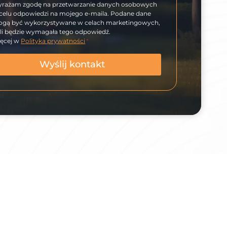
rażam zgodę na przetwarzanie danych osobowych
celu odpowiedzi na mojego e-maila. Podane dane
gą być wykorzystywane w celach marketingowych,
śli będzie wymagała tego odpowiedź.
ęcej w
Polityka prywatności
*
Wyślij kontakt