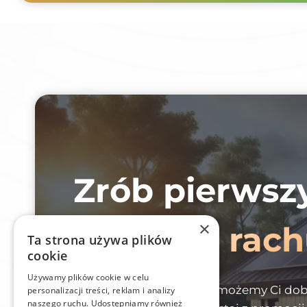
Zrób pierwsz
×
niższych rac
Ta strona używa plików
cookie
Używamy plików cookie w celu
Zostaw kontakt, a my pomożemy Ci dobr
personalizacji treści, reklam i analizy
naszego ruchu. Udostępniamy również