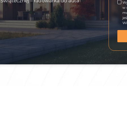
i Świątecznej – ładowarka do auta
Wy
w 
mo
je
Wi