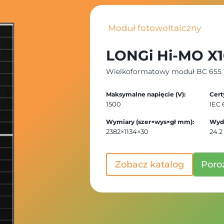
Moduł fotowoltaiczny
LONGi Hi-MO X1
Wielkoformatowy moduł BC 655 
Maksymalne napięcie (V):
Cert
1500
IEC 
Wymiary (szer×wys×gł mm)
:
Wyd
2382×1134×30
24.2
Zobacz katalog
Poro