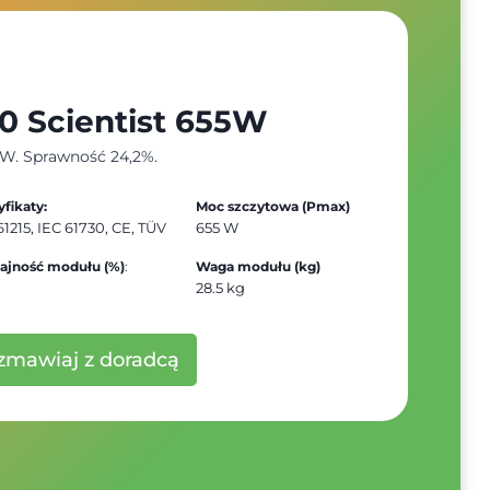
0 Scientist 655W
W. Sprawność 24,2%.
yfikaty:
Moc szczytowa (Pmax)
61215, IEC 61730, CE, TÜV
655 W
ajność modułu (%)
:
Waga modułu (kg)
28.5 kg
zmawiaj z doradcą