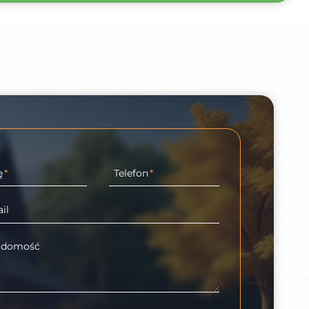
ę
*
Telefon
*
il
adomość