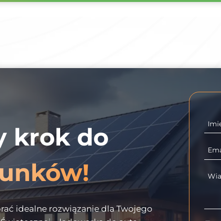
Imi
y krok do
Ema
hunków!
Wi
ać idealne rozwiązanie dla Twojego