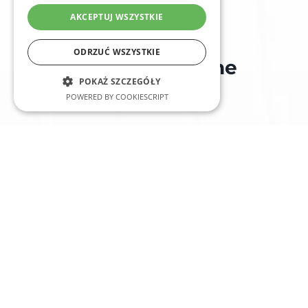
AKCEPTUJ WSZYSTKIE
ODRZUĆ WSZYSTKIE
Najczęściej zadawane
POKAŻ SZCZEGÓŁY
pytania
POWERED BY COOKIESCRIPT
Czy fotowoltaika 3 kWh wystarczy
do zasilenia całego domu?
Nie, instalacja 3 kWh sprawdzi się głównie w małych
gospodarstwach, domkach letniskowych lub dla
użytkowników o niskim zużyciu energii.
Czy można magazynować energię
z instalacji 3 kWh?