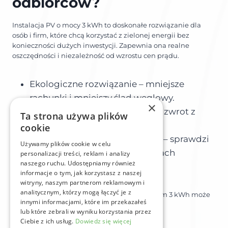
odbiorców?
Instalacja PV o mocy 3 kWh to doskonałe rozwiązanie dla
osób i firm, które chcą korzystać z zielonej energii bez
konieczności dużych inwestycji. Zapewnia ona realne
oszczędności i niezależność od wzrostu cen prądu.
Ekologiczne rozwiązanie – mniejsze
rachunki i mniejszy ślad węglowy.
×
Niskie koszty montażu – szybki zwrot z
Ta strona używa plików
inwestycji
cookie
Idealne dla małych odbiorców – sprawdzi
Używamy plików cookie w celu
się w domach, biurach i domkach
personalizacji treści, reklam i analizy
naszego ruchu. Udostępniamy również
letniskowych.
informacje o tym, jak korzystasz z naszej
witryny, naszym partnerom reklamowym i
analitycznym, którzy mogą łączyć je z
Jeśli zastanawiasz się nad fotowoltaiką, system 3 kWh może
innymi informacjami, które im przekazałeś
być dla Ciebie idealnym rozwiązaniem!
lub które zebrali w wyniku korzystania przez
Ciebie z ich usług.
Dowiedz się więcej