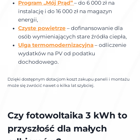
Program „Mój Prąd”
– do 6 000 zł na
instalację i do 16 000 zł na magazyn
energii,
Czyste powietrze
– dofinansowanie dla
osób wymieniających stare źródła ciepła,
Ulga termomodernizacyjna
– odliczenie
wydatków na PV od podatku
dochodowego.
Dzięki dostępnym dotacjom koszt zakupu paneli i montażu
może się zwrócić nawet o kilka lat szybciej.
Czy fotowoltaika 3 kWh to
przyszłość dla małych