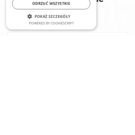
ODRZUĆ WSZYSTKIE
pytania
POKAŻ SZCZEGÓŁY
POWERED BY COOKIESCRIPT
Czy fotowoltaika 8 kWh wystarczy
do zasilenia całej firmy?
Tak, system 8 kWh jest wystarczający do zasilenia
średniej wielkości firmy, w tym biur, sklepów,
magazynów czy małych zakładów produkcyjnych.
Czy można magazynować energię
z instalacji 8 kWh?
Jakie są koszty eksploatacji
fotowoltaiki 8 kWh?