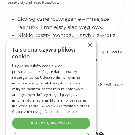
przewidywalność kosztów.
Ekologiczne rozwiązanie – mniejsze
rachunki i mniejszy ślad węglowy.
Niskie koszty montażu – szybki zwrot z
×
inwestycji
Ta strona używa plików
Idealne dla małych odbiorców – sprawdzi
cookie
się w domach, biurach i domkach
Używamy plików cookie w celu
letniskowych.
personalizacji treści, reklam i analizy
naszego ruchu. Udostępniamy również
informacje o tym, jak korzystasz z naszej
Jeśli zastanawiasz się nad fotowoltaiką, system 8 kWh może
witryny, naszym partnerom reklamowym i
być dla Twojej firmy idealnym rozwiązaniem!
analitycznym, którzy mogą łączyć je z
innymi informacjami, które im przekazałeś
lub które zebrali w wyniku korzystania przez
Ciebie z ich usług.
Dowiedz się więcej
AKCEPTUJ WSZYSTKIE
Najczęściej zadawane