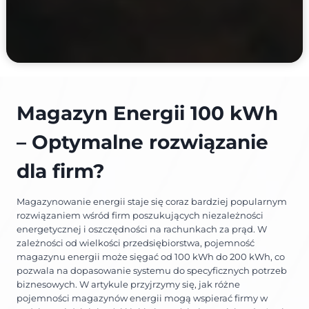
Magazyn Energii 100 kWh
– Optymalne rozwiązanie
dla firm?
Magazynowanie energii staje się coraz bardziej popularnym
rozwiązaniem wśród firm poszukujących niezależności
energetycznej i oszczędności na rachunkach za prąd. W
zależności od wielkości przedsiębiorstwa, pojemność
magazynu energii może sięgać od 100 kWh do 200 kWh, co
pozwala na dopasowanie systemu do specyficznych potrzeb
biznesowych. W artykule przyjrzymy się, jak różne
pojemności magazynów energii mogą wspierać firmy w