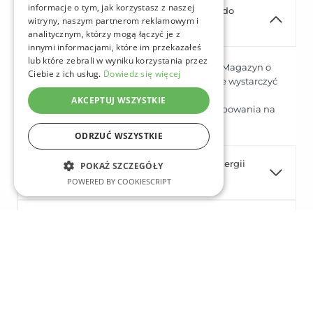
informacje o tym, jak korzystasz z naszej
Czy magazyn energii 100 kWh wystarczy do
witryny, naszym partnerom reklamowym i
zasilania całej firmy?
analitycznym, którzy mogą łączyć je z
innymi informacjami, które im przekazałeś
lub które zebrali w wyniku korzystania przez
Tak, pojemność zależy od wielkości firmy. Magazyn o
Ciebie z ich usług.
Dowiedz się więcej
pojemności od 100 kWh do 200 kWh może wystarczyć
do zasilania małych, średnich oraz dużych
AKCEPTUJ WSZYSTKIE
przedsiębiorstw, w zależności od zapotrzebowania na
energię.
ODRZUĆ WSZYSTKIE
Czy mogę podłączyć kilka magazynów energii
POKAŻ SZCZEGÓŁY
100 kWh do jednej instalacji?
POWERED BY COOKIESCRIPT
Ile kosztuje magazyn energii 100 kWh?
Czy są dostępne dofinansowania na magazyny
energii 100 kWh?