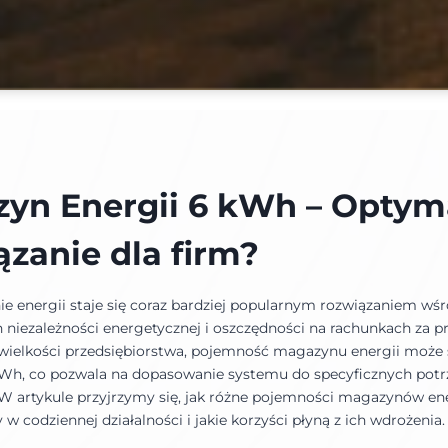
yn Energii 6 kWh – Optym
ązanie dla firm?
 energii staje się coraz bardziej popularnym rozwiązaniem wśr
 niezależności energetycznej i oszczędności na rachunkach za p
 wielkości przedsiębiorstwa, pojemność magazynu energii może 
Wh, co pozwala na dopasowanie systemu do specyficznych potr
W artykule przyjrzymy się, jak różne pojemności magazynów en
 w codziennej działalności i jakie korzyści płyną z ich wdrożenia.