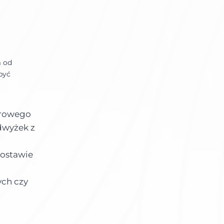
m od
być
urowego
dwyżek z
dostawie
ych czy