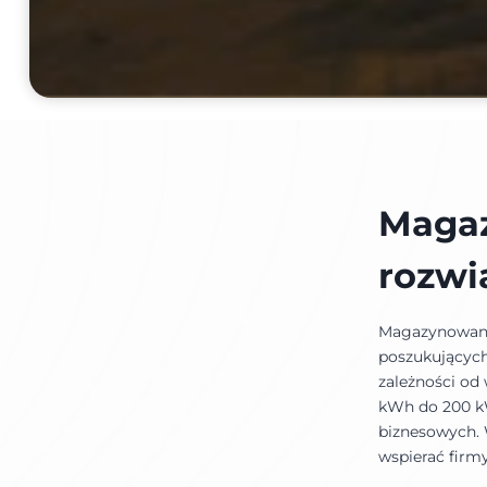
Magaz
rozwi
Magazynowanie
poszukujących
zależności od
kWh do 200 k
biznesowych. 
wspierać firmy