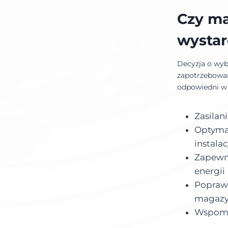
Czy ma
wystar
Decyzja o wyb
zapotrzebowa
odpowiedni w 
Zasilan
Optymal
instala
Zapewni
energii
Poprawa
magazy
Wspoma