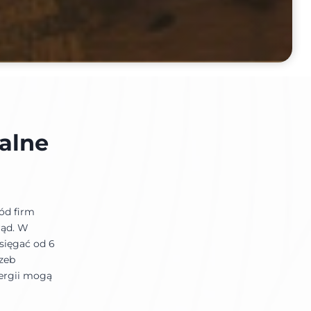
alne
ód firm
rąd. W
sięgać od 6
zeb
ergii mogą