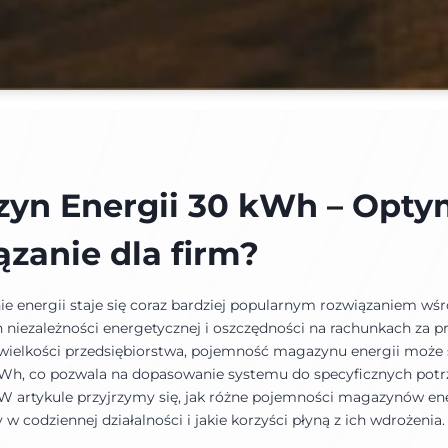
yn Energii 30 kWh – Opty
ązanie dla firm?
 energii staje się coraz bardziej popularnym rozwiązaniem wśr
 niezależności energetycznej i oszczędności na rachunkach za p
 wielkości przedsiębiorstwa, pojemność magazynu energii może 
Wh, co pozwala na dopasowanie systemu do specyficznych potr
W artykule przyjrzymy się, jak różne pojemności magazynów en
 w codziennej działalności i jakie korzyści płyną z ich wdrożenia.