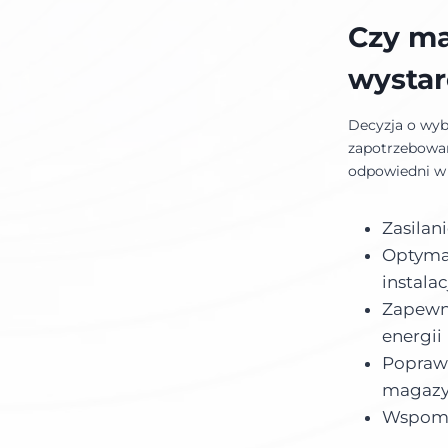
Czy ma
wystar
Decyzja o wyb
zapotrzebowa
odpowiedni w 
Zasilan
Optymal
instala
Zapewni
energii
Poprawa
magazy
Wspoma