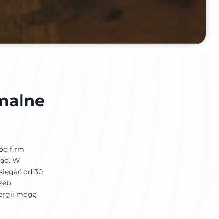
malne
ód firm
rąd. W
sięgać od 30
zeb
ergii mogą