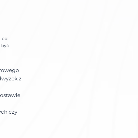
m od
 być
urowego
dwyżek z
dostawie
ych czy