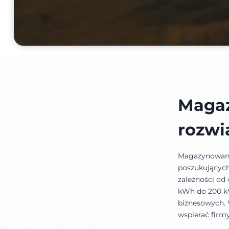
Magaz
rozwi
Magazynowanie
poszukujących
zależności od
kWh do 200 k
biznesowych. 
wspierać firmy