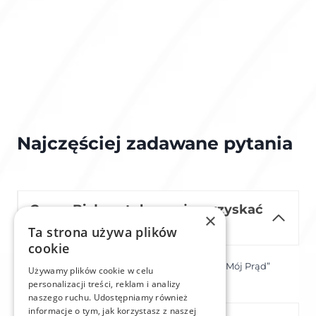
Najczęściej zadawane pytania
Czy w Białymstoku można uzyskać
×
dofinansowanie na falownik?
Ta strona używa plików
cookie
Tak, istnieją programy wsparcia, takie jak „Mój Prąd”
Używamy plików cookie w celu
oraz ulgi podatkowe.
personalizacji treści, reklam i analizy
naszego ruchu. Udostępniamy również
informacje o tym, jak korzystasz z naszej