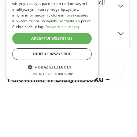
Jaki falownik wybrać do instalacji
witryny, naszym partnerom reklamowym i
fotowoltaicznej?
analitycznym, którzy mogą łączyć je z
innymi informacjami, które im przekazałeś
lub które zebrali w wyniku korzystania przez
Czy falownik wpływa na
Ciebie z ich usług.
Dowiedz się więcej
wydajność instalacji
AKCEPTUJ WSZYSTKIE
fotowoltaicznej?
ODRZUĆ WSZYSTKIE
POKAŻ SZCZEGÓŁY
POWERED BY COOKIESCRIPT
Falowniki w Białymstoku –
Klucz do Efektywnego
Wykorzystania Energii
Wybór odpowiedniego falownika to kluczowy krok w
inwestycji w fotowoltaikę. To właśnie on odpowiada za
zamianę prądu stałego (DC) produkowanego przez panele