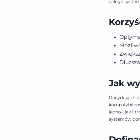
całego system
Korzyśc
Optymal
Możliwo
Zwięks
Dłuższ
Jak wy
Decydując się
kompatybilnoś
jedno-, jak i
systemów dom
Dofina