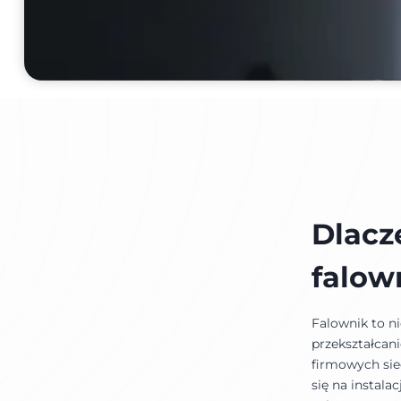
Dlacz
falow
Falownik to ni
przekształcan
firmowych sie
się na instal