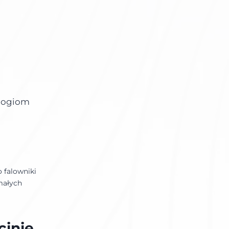
ologiom
 falowniki
małych
cinie