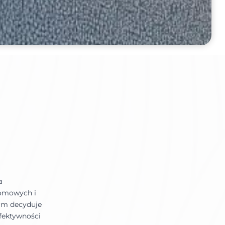
a
domowych i
irm decyduje
efektywności