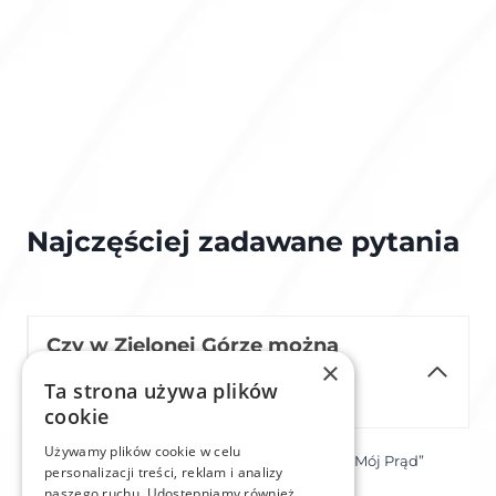
Najczęściej zadawane pytania
Czy w Zielonej Górze można
×
uzyskać dofinansowanie na
Ta strona używa plików
falownik?
cookie
Używamy plików cookie w celu
Tak, istnieją programy wsparcia, takie jak „Mój Prąd”
personalizacji treści, reklam i analizy
oraz ulgi podatkowe.
naszego ruchu. Udostępniamy również