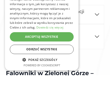
informacje o tym, jak korzystasz z naszej
witryny, naszym partnerom reklamowym i
Jaki falownik wybrać do instalacji
analitycznym, którzy mogą łączyć je z
fotowoltaicznej?
innymi informacjami, które im przekazałeś
lub które zebrali w wyniku korzystania przez
Ciebie z ich usług.
Dowiedz się więcej
Czy falownik wpływa na
wydajność instalacji
AKCEPTUJ WSZYSTKIE
fotowoltaicznej?
ODRZUĆ WSZYSTKIE
POKAŻ SZCZEGÓŁY
POWERED BY COOKIESCRIPT
Falowniki w Zielonej Górze –
Klucz do Efektywnego
Wykorzystania Energii
Wybór odpowiedniego falownika to kluczowy krok w