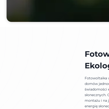
Fotow
Ekolo
Fotowoltaika 
domów jednoro
świadomości e
słonecznych. C
montażu i na 
energię słonec