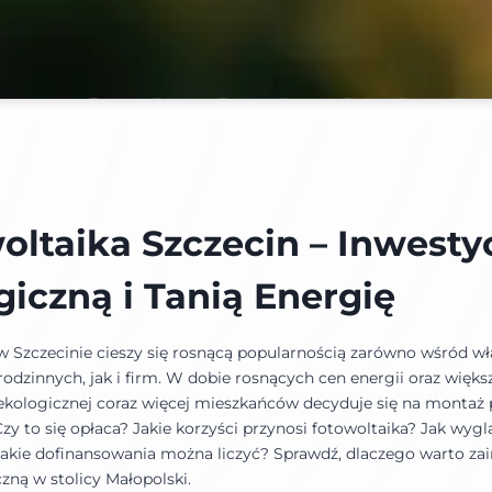
oltaika Szczecin – Inwesty
giczną i Tanią Energię
w Szczecinie cieszy się rosnącą popularnością zarówno wśród wła
dzinnych, jak i firm. W dobie rosnących cen energii oraz więks
kologicznej coraz więcej mieszkańców decyduje się na montaż 
zy to się opłaca? Jakie korzyści przynosi fotowoltaika? Jak wyg
jakie dofinansowania można liczyć? Sprawdź, dlaczego warto z
zną w stolicy Małopolski.