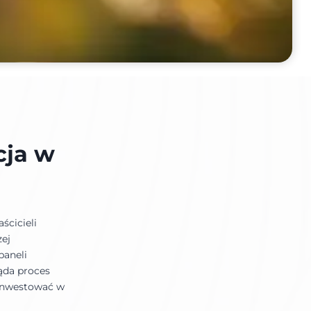
cja w
ścicieli
zej
paneli
ląda proces
ainwestować w