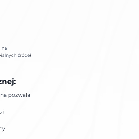
b na
wialnych źródeł
znej:
zna pozwala
 i
cy