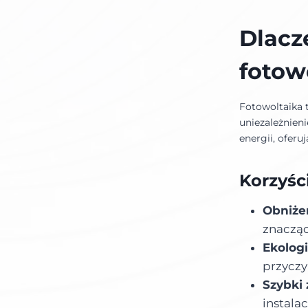
Dlacz
fotow
Fotowoltaika t
uniezależnieni
energii, ofer
Korzyści
Obniże
znacząc
Ekolog
przyczy
Szybki 
instalac