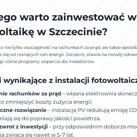
ego warto zainwestować w
oltaikę w Szczecin
ie
?
o nie tylko oszczędność na rachunkach za prąd, ale także sposó
e się od rosnących cen energii. Szczecin, stawia na rozwój odna
ując różne programy wsparcia dla inwestorów.
 wynikające z instalacji fotowoltaic
nie rachunków za prąd
– własna elektrownia słonec
o zmniejszyć koszty zużycia energii.
iczne rozwiązanie
– instalacje PV redukują emisję CO₂
niają się do poprawy jakości powietrza.
zwrot z inwestycji
– przy odpowiednim doborze mo
ja zwraca się nawet w 5-7 lat.