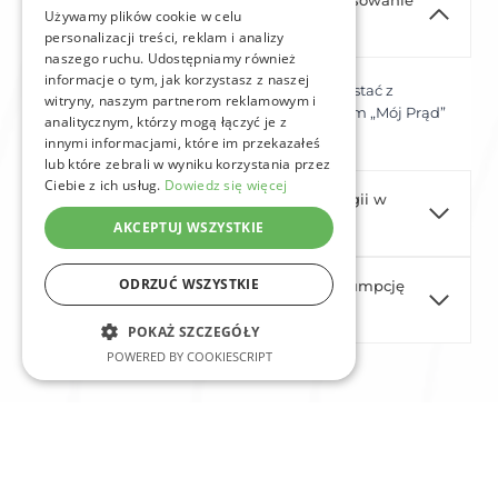
Czy w Bydgoszczy można dostać dofinansowanie
Używamy plików cookie w celu
na magazyn energii?
personalizacji treści, reklam i analizy
naszego ruchu. Udostępniamy również
informacje o tym, jak korzystasz z naszej
Tak, mieszkańcy Bydgoszczy mogą skorzystać z
witryny, naszym partnerom reklamowym i
różnych programów dofinansowania, w tym „Mój Prąd”
analitycznym, którzy mogą łączyć je z
oraz ulg podatkowych.
innymi informacjami, które im przekazałeś
lub które zebrali w wyniku korzystania przez
Ciebie z ich usług.
Dowiedz się więcej
Jakie są koszty instalacji magazynu energii w
Bydgoszczy?
AKCEPTUJ WSZYSTKIE
ODRZUĆ WSZYSTKIE
Czy magazyn energii zwiększa autokonsumpcję
prądu z fotowoltaiki?
POKAŻ SZCZEGÓŁY
POWERED BY COOKIESCRIPT
Magazyny energii Bydgoszcz –
przyszłość energetyki w Twoim