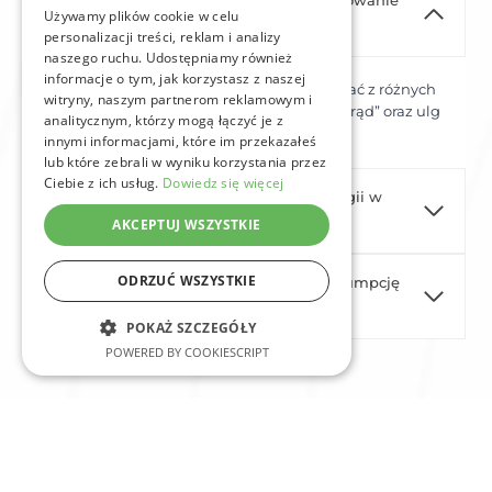
Czy w Szczecinie można dostać dofinansowanie
Używamy plików cookie w celu
na magazyn energii?
personalizacji treści, reklam i analizy
naszego ruchu. Udostępniamy również
informacje o tym, jak korzystasz z naszej
Tak, mieszkańcy Szczecina mogą skorzystać z różnych
witryny, naszym partnerom reklamowym i
programów dofinansowania, w tym „Mój Prąd” oraz ulg
analitycznym, którzy mogą łączyć je z
podatkowych.
innymi informacjami, które im przekazałeś
lub które zebrali w wyniku korzystania przez
Ciebie z ich usług.
Dowiedz się więcej
Jakie są koszty instalacji magazynu energii w
Szczecinie?
AKCEPTUJ WSZYSTKIE
ODRZUĆ WSZYSTKIE
Czy magazyn energii zwiększa autokonsumpcję
prądu z fotowoltaiki?
POKAŻ SZCZEGÓŁY
POWERED BY COOKIESCRIPT
Magazyny energii Szczecin –
przyszłość energetyki w Twoim