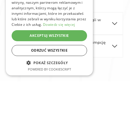
witryny, naszym partnerom reklamowym i
podatkowych.
analitycznym, którzy mogą łączyć je z
innymi informacjami, które im przekazałeś
lub które zebrali w wyniku korzystania przez
Jakie są koszty instalacji magazynu energii w
Ciebie z ich usług.
Dowiedz się więcej
Opolu?
AKCEPTUJ WSZYSTKIE
Czy magazyn energii zwiększa autokonsumpcję
prądu z fotowoltaiki?
ODRZUĆ WSZYSTKIE
POKAŻ SZCZEGÓŁY
POWERED BY COOKIESCRIPT
Magazyny energii Opole –
przyszłość energetyki w Twoim
domu
Inwestycja w magazyny energii to krok w stronę