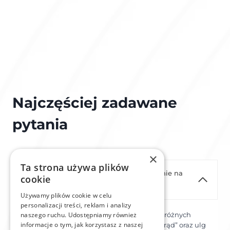
Najczęściej zadawane
pytania
×
Ta strona używa plików
Czy w Opolu można dostać dofinansowanie na
cookie
magazyn energii?
Używamy plików cookie w celu
personalizacji treści, reklam i analizy
naszego ruchu. Udostępniamy również
Tak, mieszkańcy Opola mogą skorzystać z różnych
informacje o tym, jak korzystasz z naszej
programów dofinansowania, w tym „Mój Prąd” oraz ulg